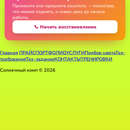
Принесите или пришлите носитель — посмотрю,
что можно поднять, и скажу цену до начала
работы.
📞 Начать восстановление
Главная
ПРАЙС
ПОРТФОЛИО
УСЛУГИ
Подбор цвета
Тех-
требования
Тех-задание
КОНТАКТЫ
ТРЕНИРОВКИ
Солнечный комп © 2026